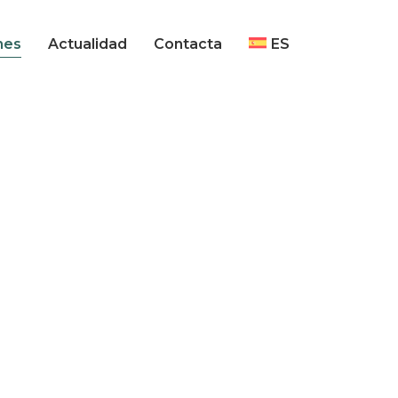
Noticias
CA
nes
Actualidad
Contacta
ES
Destacados AEQT
Entrevistas
Noticias
CA
Destacados AEQT
Entrevistas