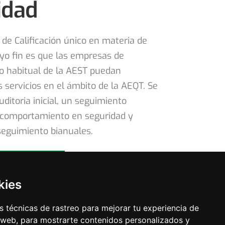
idad
de Calificación único en materia de
yo fin es que las empresas de
 habitual de la AEST puedan
s servicios en el ámbito de la AEQT. Se
ditoria inicial, un seguimiento
l comportamiento en seguridad y
seguimiento bianuales.
rmación
rmación
kies
 técnicas de rastreo para mejorar tu experiencia de
 web, para mostrarte contenidos personalizados y