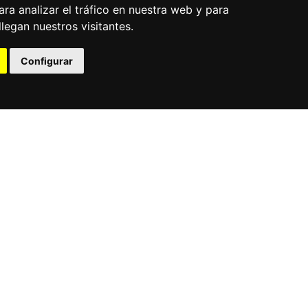
ra analizar el tráfico en nuestra web y para
egan nuestros visitantes.
cación en calidad
Configurar
ajo en sinergía de la
Asociación
uímica de Tarragona (AEQT) y la
 Empresas de Servicios de Tarragona
s en marcha el Sistema de
n Calidad para las Empresas de
 Habitual.
rmación
rmación