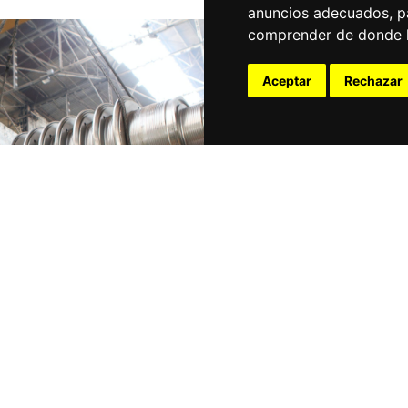
anuncios adecuados, pa
comprender de donde ll
Califi
Aceptar
Rechazar
Fruto del trab
Empresarial Q
Asociación de
(AEST)
ponemo
Calificación e
Mantenimiento
Más info
Más info