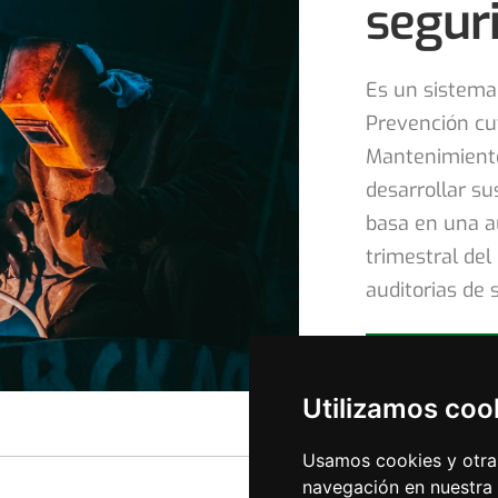
segur
Es un sistema 
Prevención cu
Mantenimiento
desarrollar su
basa en una au
trimestral de
auditorias de 
Más info
Más info
Utilizamos coo
Usamos cookies y otras
navegación en nuestra