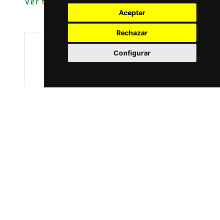
Ver ficha
Aceptar
Rechazar
Configurar
CONTROL Y MONTAJES INDUSTRIALES
CYMI S.A.
Ver ficha