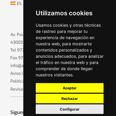
ES
Utilizamos cookies
Usamos cookies y otras técnicas
de rastreo para mejorar tu
Av. Pau Casals, 17
experiencia de navegación en
43003 Tarragona
nuestra web, para mostrarte
contenidos personalizados y
Tel
977 21 96 76
anuncios adecuados, para analizar
Fax 977 24 09 00
el tráfico en nuestra web y para
info@aestarragona.org
comprender de donde llegan
Aviso legal y privacidad
nuestros visitantes.
Política de cookies
Aceptar
Revisar consentimiento
Rechazar
Configurar
Síguenos en: