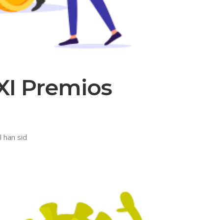
 XI Premios
 han sid