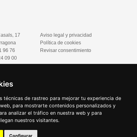
asals, 17
Aviso legal y privacidad
rragona
Política de cookies
1 96 76
Revisar consentimiento
24 09 00
tarragona.org
kies
 técnicas de rastreo para mejorar tu experiencia de
 web, para mostrarte contenidos personalizados y
ra analizar el tráfico en nuestra web y para
egan nuestros visitantes.
Configurar