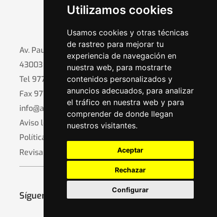
Utilizamos cookies
Usamos cookies y otras técnicas
de rastreo para mejorar tu
Av. Pau Casals, 17
experiencia de navegación en
43003 Tarragona
nuestra web, para mostrarte
contenidos personalizados y
Tel
977 21 96 76
anuncios adecuados, para analizar
Fax 977 24 09 00
el tráfico en nuestra web y para
info@aestarragona.org
comprender de donde llegan
Aviso legal y privacidad
nuestros visitantes.
Política de cookies
Aceptar
Revisar consentimiento
Rechazar
Configurar
Síguenos en: